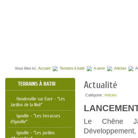
⌂
QUI SOMMES NOUS ?
TERRAINS À BATIR
PROGR
Vous êtes ici :
Accueil
Terrains à batir
A venir
Articles
A
Actualité
TERRAINS À BATIR
Catégorie :
Articles
Heudreville sur Eure - "Les
Jardins de la Noë"
LANCEMENT
Igoville - "Les terrasses
Le Chêne Ja
d'Igoville"
Développement,
Igoville - "Les jardins