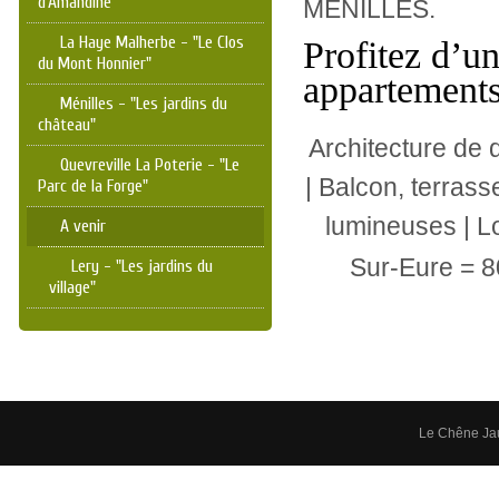
d'Amandine"
MENILLES.
La Haye Malherbe - "Le Clos
Profitez d’un
du Mont Honnier"
appartements
Ménilles - "Les jardins du
château"
Architecture de 
Quevreville La Poterie - "Le
| Balcon, terrass
Parc de la Forge"
lumineuses | L
A venir
Sur-Eure = 8
Lery - "Les jardins du
village"
Le Chêne Ja