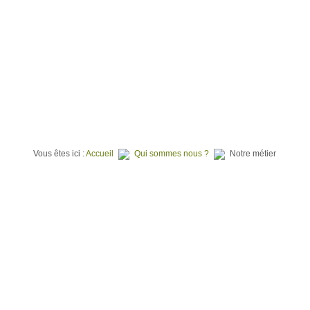
⌂
QUI SOMMES NOUS ?
TERRAINS À BATIR
PROGR
Vous êtes ici :
Accueil
Qui sommes nous ?
Notre métier