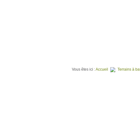
⌂
QUI SOMMES NOUS ?
TER
Vous êtes ici :
Accueil
Terrains à bat