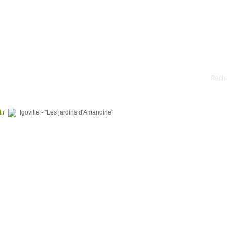
RAINS À BATIR
PROGRAMMES NEUFS
NOS RÉALISATIONS
ir
Igoville - "Les jardins d'Amandine"