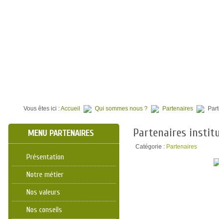
⌂
QUI SOMMES NOUS ?
TERRAINS À BATIR
PROGR
Vous êtes ici :
Accueil
Qui sommes nous ?
Partenaires
Part
Partenaires instit
MENU PARTENAIRES
Catégorie :
Partenaires
Présentation
Notre métier
Nos valeurs
Nos conseils