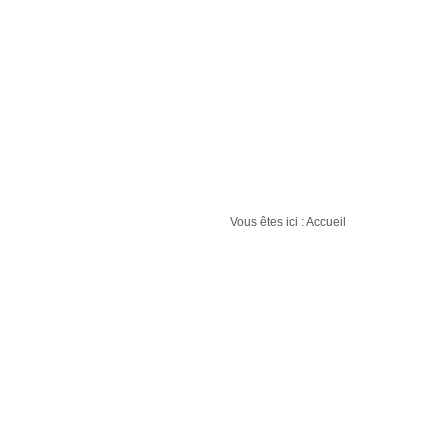
⌂
QUI SOMMES NOUS ?
TER
Vous êtes ici :
Accueil