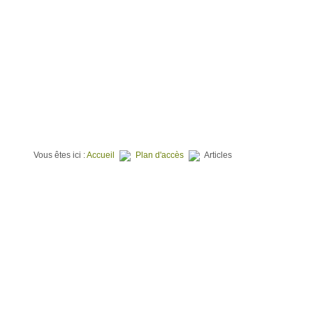
⌂
QUI SOMMES NOUS ?
TERRAINS À BATIR
PROGR
Vous êtes ici :
Accueil
Plan d'accès
Articles