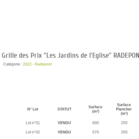
Grille des Prix "Les Jardins de l'Eglise" RADEPON
Catégorie :
2022 - Radepont
Surface
Surface
N° Lot
STATUT
Plancher
(m²)
(m²)
Lot n°01
VENDU
600
250
Lot n°02
VENDU
570
250