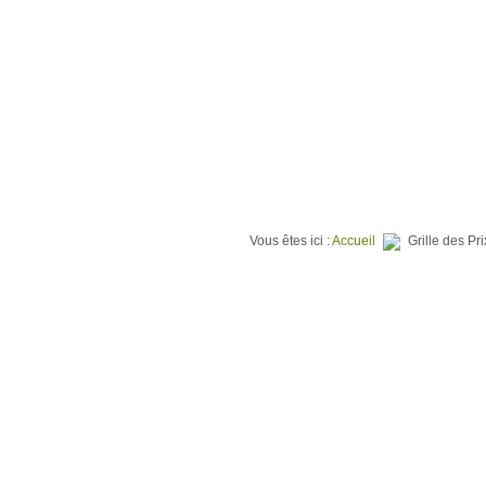
⌂
QUI SOMMES NOUS ?
TER
Vous êtes ici :
Accueil
Grille des Pri