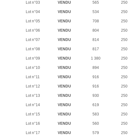
Lot n°03
VENDU
565
250
Lot n°04
VENDU
534
250
Lot n°05
VENDU
708
250
Lot n°06
VENDU
804
250
Lot n°07
VENDU
814
250
Lot n°08
VENDU
817
250
Lot n°09
VENDU
1 380
250
Lot n°10
VENDU
894
250
Lot n°11
VENDU
916
250
Lot n°12
VENDU
916
250
Lot n°13
VENDU
930
250
Lot n°14
VENDU
619
250
Lot n°15
VENDU
583
250
Lot n°16
VENDU
560
250
Lot n°17
VENDU
579
250