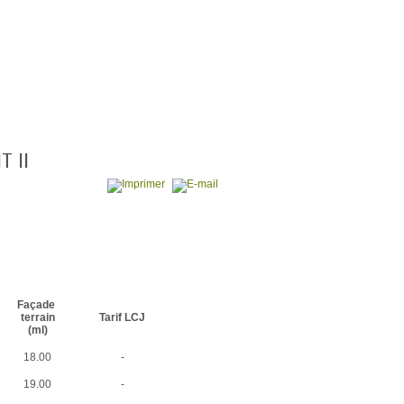
T II
Façade
terrain
Tarif LCJ
(ml)
18.00
-
19.00
-