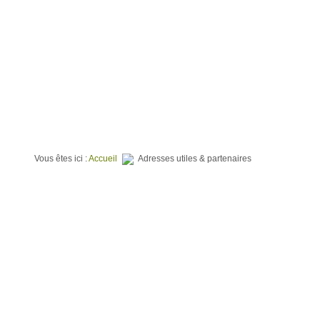
⌂
QUI SOMMES NOUS ?
TERRAINS À BATIR
PROGR
Vous êtes ici :
Accueil
Adresses utiles & partenaires