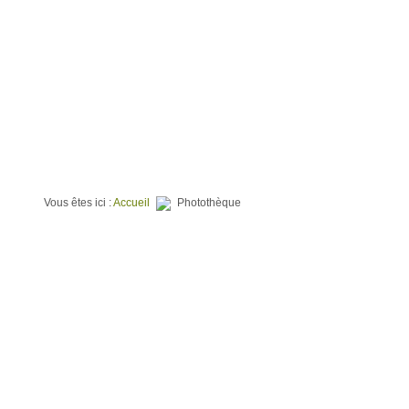
⌂
QUI SOMMES NOUS ?
TERRAINS À BATIR
PROGR
Vous êtes ici :
Accueil
Photothèque