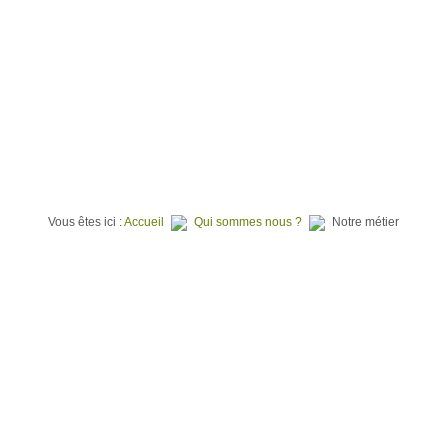
⌂
QUI SOMMES NOUS ?
TERRAINS À BATIR
PROGR
Vous êtes ici :
Accueil
Qui sommes nous ?
Notre métier